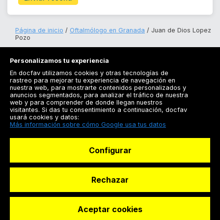
Página de inicio
Oftalmólogo en Granada
Juan de Dios Lopez
Pozo
Personalizamos tu experiencia
En docfav utilizamos cookies y otras tecnologías de
rastreo para mejorar tu experiencia de navegación en
nuestra web, para mostrarte contenidos personalizados y
anuncios segmentados, para analizar el tráfico de nuestra
Registrarse
web y para comprender de donde llegan nuestros
visitantes. Si das tu consentimiento a continuación, docfav
Docfav
usará cookies y datos:
Más información sobre cómo Google usa tus datos
Recursos
Configurar
Para doctores
Especialistas
Rechazar
Aceptar cookies
© Dashboard Technologies S.L