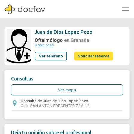
Juan de Dios Lopez Pozo
Oftalmólogo
en Granada
0 opiniones
Soporte
Ver teléfono
Solicitar reserva
Quiénes somos
¿Eres un doctor?
Consultas
Ver mapa
Consulta de Juan de Dios Lopez Pozo
Calle SAN ANTON EDF.CENTER 72 3 12
Deja tu opinión sobre el profesional