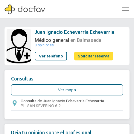
Juan Ignacio Echevarria Echevarria
Médico general
en Balmaseda
0 opiniones
Soporte
Ver teléfono
Solicitar reserva
Quiénes somos
¿Eres un doctor?
Consultas
Ver mapa
Consulta de Juan Ignacio Echevarria Echevarria
PL. SAN SEVERINO 6 2
Deja tu opinión sobre el profesional