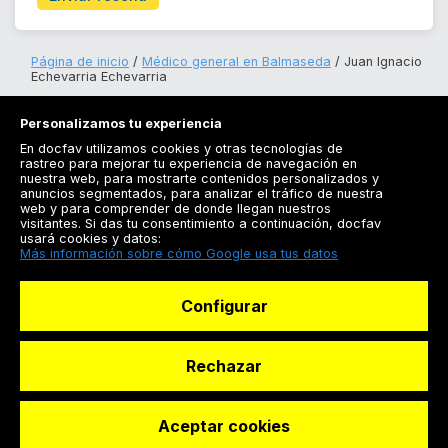
Página de inicio
Médico general en Balmaseda
Juan Ignacio
Echevarria Echevarria
Personalizamos tu experiencia
En docfav utilizamos cookies y otras tecnologías de
rastreo para mejorar tu experiencia de navegación en
nuestra web, para mostrarte contenidos personalizados y
anuncios segmentados, para analizar el tráfico de nuestra
Registrarse
web y para comprender de donde llegan nuestros
visitantes. Si das tu consentimiento a continuación, docfav
Docfav
usará cookies y datos:
Más información sobre cómo Google usa tus datos
Recursos
Configurar
Para doctores
Especialistas
Rechazar
Aceptar cookies
© Dashboard Technologies S.L