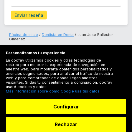
Enviar reseña
Página de inicio
Dentista en Denia
Juan Jose Ballester
Gimenez
Personalizamos tu experiencia
En docfav utilizamos cookies y otras tecnologías de
rastreo para mejorar tu experiencia de navegación en
nuestra web, para mostrarte contenidos personalizados y
anuncios segmentados, para analizar el tráfico de nuestra
Registrarse
web y para comprender de donde llegan nuestros
visitantes. Si das tu consentimiento a continuación, docfav
Docfav
usará cookies y datos:
Más información sobre cómo Google usa tus datos
Recursos
Configurar
Para doctores
Especialistas
Rechazar