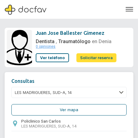
Juan Jose Ballester Gimenez
Dentista
Traumatólogo
en Denia
,
0 opiniones
Soporte
Ver teléfono
Solicitar reserva
Quiénes somos
¿Eres un doctor?
Consultas
Ver mapa
Policlinico San Carlos
LES MADRIGUERES, SUD-A, 14