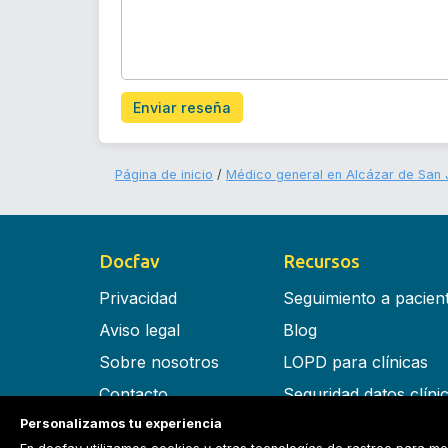
Enviar reseña
Página de inicio
Médico general en Alcázar de San 
Docfav
Recursos
Privacidad
Seguimiento a pacien
Aviso legal
Blog
Sobre nosotros
LOPD para clínicas
Contacto
Seguridad datos clíni
Personalizamos tu experiencia
Términos y condiciones
Software para clínica