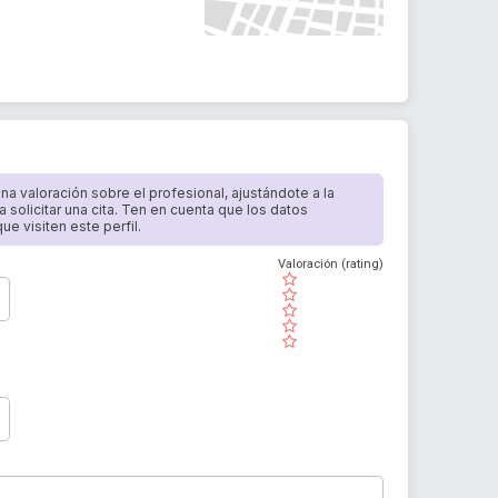
 una valoración sobre el profesional, ajustándote a la
a solicitar una cita. Ten en cuenta que los datos
e visiten este perfil.
Valoración (rating)
( )
( )
( )
( )
( )