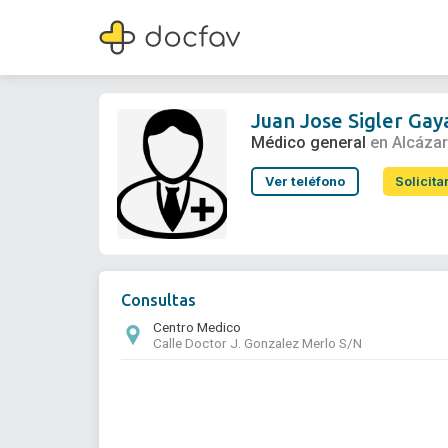
Juan Jose Sigler Gayanes
Médico general
Juan Jose Sigler Ga
Médico general
en Alcáza
Ver teléfono
Solicita
Consultas
Centro Medico
Calle Doctor J. Gonzalez Merlo S/N