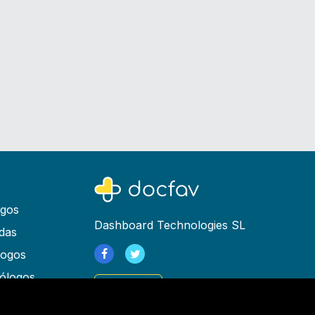
ogos
Dashboard Technologies SL
das
logos
ólogos
Registrarse
as