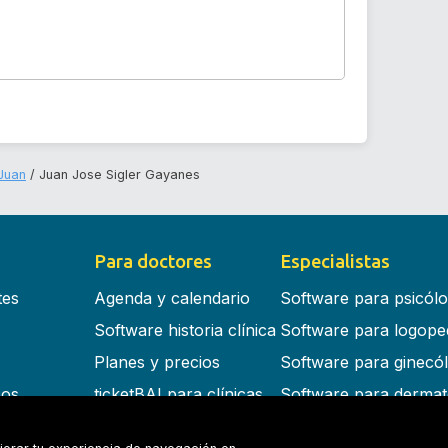
Juan
Juan Jose Sigler Gayanes
Para doctores
Especialistas
tes
Agenda y calendario
Software para psicól
Software historia clínica
Software para logope
Planes y precios
Software para ginecó
cos
ticketBAI para clínicas
Software para dermat
s en la nube
Software para dentist