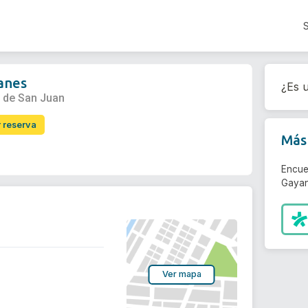
yanes
¿Es u
r de San Juan
r reserva
Más 
Encue
Gayan
Ver mapa