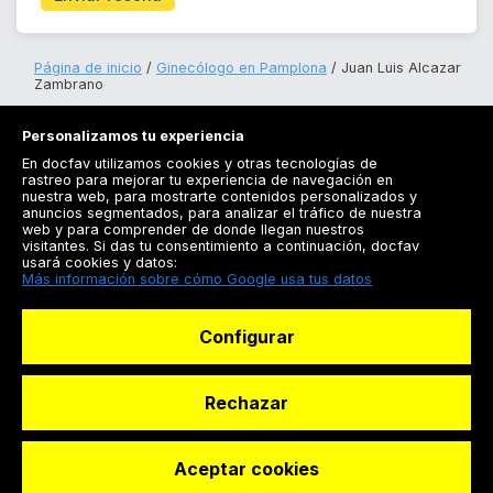
Página de inicio
Ginecólogo en Pamplona
Juan Luis Alcazar
Zambrano
Personalizamos tu experiencia
En docfav utilizamos cookies y otras tecnologías de
rastreo para mejorar tu experiencia de navegación en
nuestra web, para mostrarte contenidos personalizados y
anuncios segmentados, para analizar el tráfico de nuestra
Registrarse
web y para comprender de donde llegan nuestros
visitantes. Si das tu consentimiento a continuación, docfav
Docfav
usará cookies y datos:
Más información sobre cómo Google usa tus datos
Recursos
Configurar
Para doctores
Especialistas
Rechazar
Aceptar cookies
© Dashboard Technologies S.L