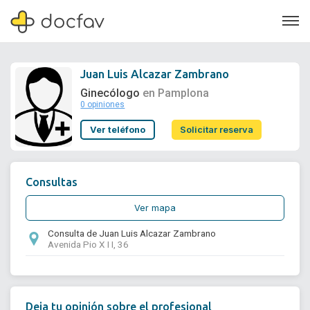
Juan Luis Alcazar Zambrano
Ginecólogo
en Pamplona
0 opiniones
Soporte
Ver teléfono
Solicitar reserva
Quiénes somos
¿Eres un doctor?
Consultas
Ver mapa
Consulta de Juan Luis Alcazar Zambrano
Avenida Pio X I I, 36
Deja tu opinión sobre el profesional