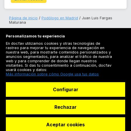
Página de inicio
Podólogo en Madrid
Juan Luis Fargas
Maturana
Personalizamos tu experiencia
En docfav utilizamos cookies y otras tecnologías de
rastreo para mejorar tu experiencia de navegación en
nuestra web, para mostrarte contenidos personalizados y
anuncios segmentados, para analizar el tráfico de nuestra
Registrarse
web y para comprender de donde llegan nuestros
visitantes. Si das tu consentimiento a continuación, docfav
Docfav
usará cookies y datos:
Más información sobre cómo Google usa tus datos
Recursos
Configurar
Para doctores
Especialistas
Rechazar
Aceptar cookies
© Dashboard Technologies S.L