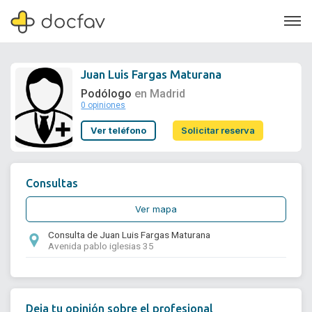
Juan Luis Fargas Maturana
Podólogo
en Madrid
0 opiniones
Soporte
Ver teléfono
Solicitar reserva
Quiénes somos
¿Eres un doctor?
Consultas
Ver mapa
Consulta de Juan Luis Fargas Maturana
Avenida pablo iglesias 35
Deja tu opinión sobre el profesional