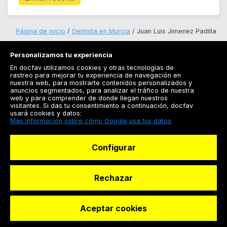
Página de inicio
Dentista en Murcia
Juan Luis Jimenez Padilla
Personalizamos tu experiencia
En docfav utilizamos cookies y otras tecnologías de
rastreo para mejorar tu experiencia de navegación en
nuestra web, para mostrarte contenidos personalizados y
anuncios segmentados, para analizar el tráfico de nuestra
Registrarse
web y para comprender de donde llegan nuestros
visitantes. Si das tu consentimiento a continuación, docfav
Docfav
usará cookies y datos:
Más información sobre cómo Google usa tus datos
Recursos
Configurar
Para doctores
Especialistas
Rechazar
Aceptar cookies
© Dashboard Technologies S.L
Solicitar reserva