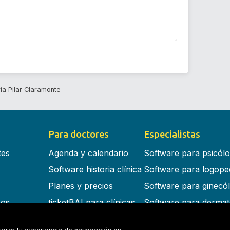
ia Pilar Claramonte
Para doctores
Especialistas
tes
Agenda y calendario
Software para psicól
Software historia clínica
Software para logope
Planes y precios
Software para ginecó
cos
ticketBAI para clínicas
Software para dermat
s en la nube
Software para dentist