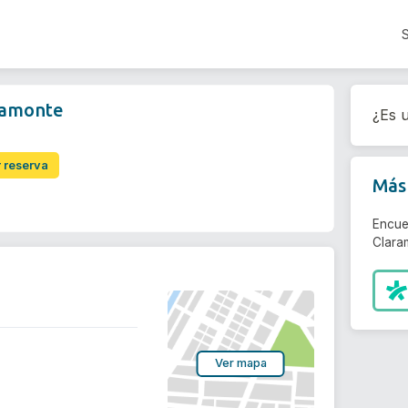
aramonte
¿Es u
r reserva
Más 
Encue
Clara
Ver mapa