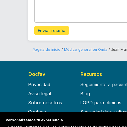
Enviar reseña
Página de inicio
Médico general en Onda
Juan Mar
Docfav
Recursos
Privacidad
Seguimiento a pacien
Aviso legal
Blog
Sobre nosotros
LOPD para clínicas
Contacto
Seguridad datos clíni
Personalizamos tu experiencia
Términos y condiciones
Software para clínica