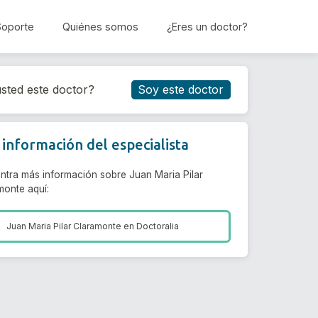
Soporte
Quiénes somos
¿Eres un doctor?
Reservar cita
sted este doctor?
Soy este doctor
información del especialista
ntra más información sobre Juan Maria Pilar
monte aquí:
Juan Maria Pilar Claramonte en
Doctoralia