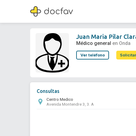
Juan Maria Pilar Claramonte
Médico general
Juan Maria Pilar Cl
Médico general
en Onda
Ver teléfono
Solicita
Consultas
Centro Medico
Avenida Montendre 3, 3. A