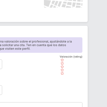
 una valoración sobre el profesional, ajustándote a la
a solicitar una cita. Ten en cuenta que los datos
e visiten este perfil.
Valoración (rating)
( )
( )
( )
( )
( )