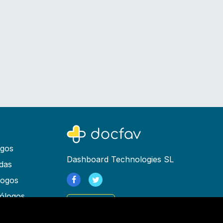
ogos
Dashboard Technologies SL
das
logos
ólogos
Registrarse
as