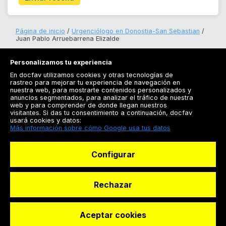
Página de inicio
Urgenciólogo en Donostia-San Sebastian
Juan Pablo Arruebarrena Elizalde
Personalizamos tu experiencia
En docfav utilizamos cookies y otras tecnologías de
rastreo para mejorar tu experiencia de navegación en
nuestra web, para mostrarte contenidos personalizados y
anuncios segmentados, para analizar el tráfico de nuestra
Registrarse
web y para comprender de donde llegan nuestros
visitantes. Si das tu consentimiento a continuación, docfav
Docfav
usará cookies y datos:
Más información sobre cómo Google usa tus datos
Recursos
Configurar
Para doctores
Especialistas
Rechazar
Aceptar cookies
© Dashboard Technologies S.L