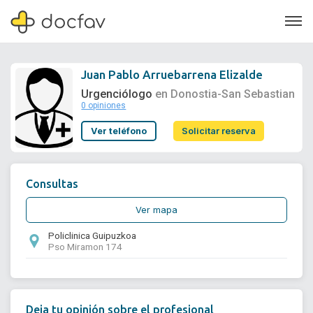
Juan Pablo Arruebarrena Elizalde
Urgenciólogo
en Donostia-San Sebastian
0 opiniones
Soporte
Ver teléfono
Solicitar reserva
Quiénes somos
¿Eres un doctor?
Consultas
Ver mapa
Policlinica Guipuzkoa
Pso Miramon 174
Deja tu opinión sobre el profesional