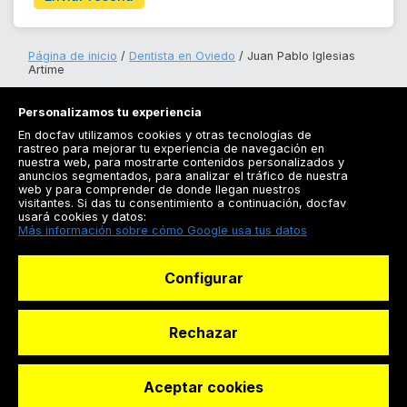
Página de inicio
Dentista en Oviedo
Juan Pablo Iglesias
Artime
Personalizamos tu experiencia
En docfav utilizamos cookies y otras tecnologías de
rastreo para mejorar tu experiencia de navegación en
nuestra web, para mostrarte contenidos personalizados y
anuncios segmentados, para analizar el tráfico de nuestra
Registrarse
web y para comprender de donde llegan nuestros
visitantes. Si das tu consentimiento a continuación, docfav
Docfav
usará cookies y datos:
Más información sobre cómo Google usa tus datos
Recursos
Configurar
Para doctores
Especialistas
Rechazar
Aceptar cookies
© Dashboard Technologies S.L