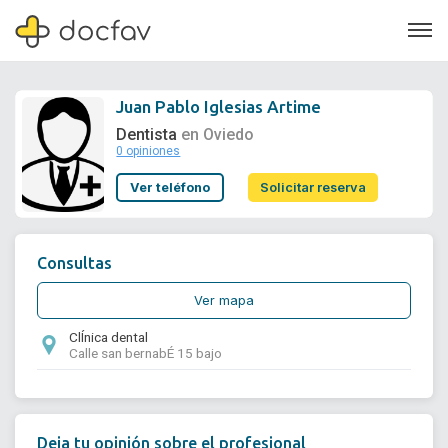
Juan Pablo Iglesias Artime
Dentista
en Oviedo
0 opiniones
Soporte
Ver teléfono
Solicitar reserva
Quiénes somos
¿Eres un doctor?
Consultas
Ver mapa
ClÍnica dental
Calle san bernabÉ 15 bajo
Deja tu opinión sobre el profesional