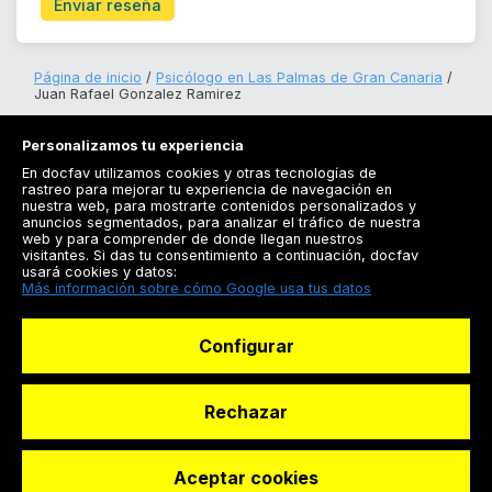
Enviar reseña
Página de inicio
Psicólogo en Las Palmas de Gran Canaria
Juan Rafael Gonzalez Ramirez
Personalizamos tu experiencia
En docfav utilizamos cookies y otras tecnologías de
rastreo para mejorar tu experiencia de navegación en
nuestra web, para mostrarte contenidos personalizados y
anuncios segmentados, para analizar el tráfico de nuestra
Registrarse
web y para comprender de donde llegan nuestros
visitantes. Si das tu consentimiento a continuación, docfav
Docfav
usará cookies y datos:
Más información sobre cómo Google usa tus datos
Recursos
Configurar
Para doctores
Especialistas
Rechazar
Aceptar cookies
© Dashboard Technologies S.L