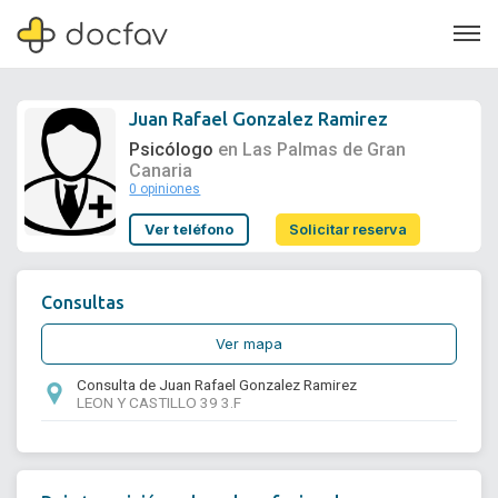
Juan Rafael Gonzalez Ramirez
Psicólogo
en Las Palmas de Gran
Canaria
0 opiniones
Soporte
Ver teléfono
Solicitar reserva
Quiénes somos
¿Eres un doctor?
Consultas
Ver mapa
Consulta de Juan Rafael Gonzalez Ramirez
LEON Y CASTILLO 39 3.F