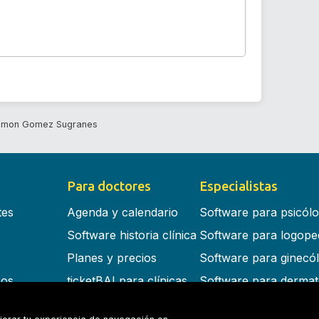
amon Gomez Sugranes
Para doctores
Especialistas
tes
Agenda y calendario
Software para psicól
Software historia clínica
Software para logope
Planes y precios
Software para ginecó
cos
ticketBAI para clínicas
Software para dermat
s en la nube
Software para dentist