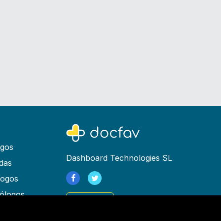
ogos
Dashboard Technologies SL
das
logos
ólogos
Registrarse
as