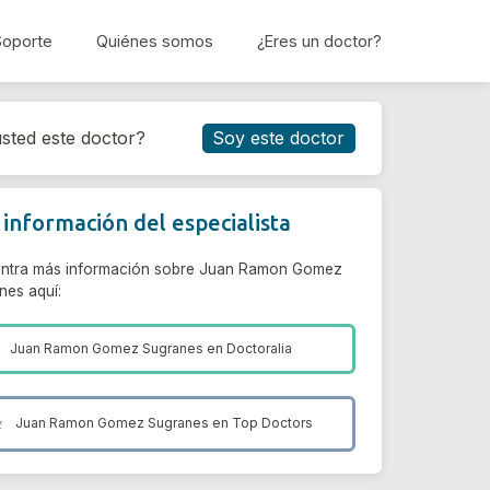
Soporte
Quiénes somos
¿Eres un doctor?
Reservar cita
sted este doctor?
Soy este doctor
información del especialista
ntra más información sobre Juan Ramon Gomez
nes aquí:
Juan Ramon Gomez Sugranes en
Doctoralia
Juan Ramon Gomez Sugranes en
Top Doctors