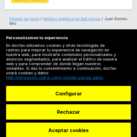
Página de inicio
Médico estético en Barcelona
Juan Romeu
Bes
Personalizamos tu experiencia
En docfav utilizamos cookies y otras tecnologías de
rastreo para mejorar tu experiencia de navegación en
nuestra web, para mostrarte contenidos personalizados y
anuncios segmentados, para analizar el tráfico de nuestra
Registrarse
web y para comprender de donde llegan nuestros
visitantes. Si das tu consentimiento a continuación, docfav
Docfav
usará cookies y datos:
Más información sobre cómo Google usa tus datos
Recursos
Configurar
Para doctores
Especialistas
Rechazar
Aceptar cookies
© Dashboard Technologies S.L