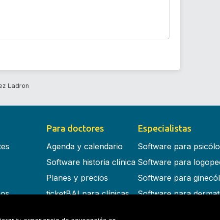
ez Ladron
Para doctores
Especialistas
tes
Agenda y calendario
Software para psicól
Software historia clínica
Software para logope
Planes y precios
Software para ginecó
cos
ticketBAI para clínicas
Software para dermat
s en la nube
Software para dentist