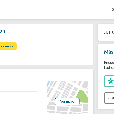
on
¿Es u
r reserva
Más 
Encue
Ladro
Jua
Ver mapa