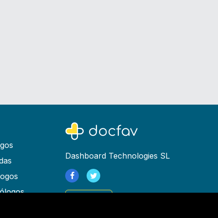
ogos
Dashboard Technologies SL
das
logos
ólogos
Registrarse
as