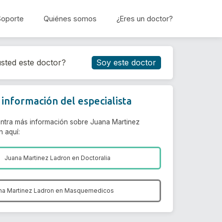
Soporte
Quiénes somos
¿Eres un doctor?
Reservar cita
sted este doctor?
Soy este doctor
información del especialista
ntra más información sobre Juana Martinez
n aquí:
Juana Martinez Ladron en
Doctoralia
na Martinez Ladron en
Masquemedicos