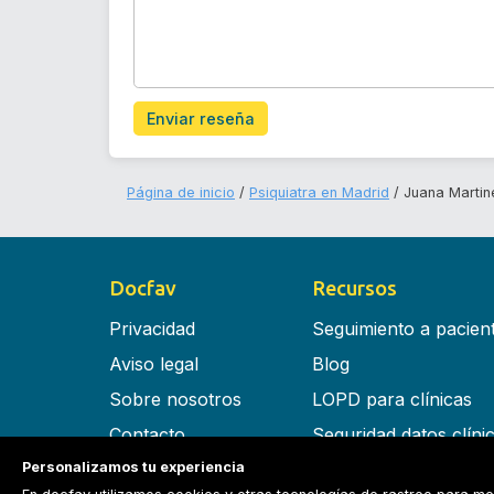
Enviar reseña
Página de inicio
Psiquiatra en Madrid
Juana Martin
Docfav
Recursos
Privacidad
Seguimiento a pacien
Aviso legal
Blog
Sobre nosotros
LOPD para clínicas
Contacto
Seguridad datos clíni
Personalizamos tu experiencia
Términos y condiciones
Software para clínica