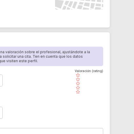
 una valoración sobre el profesional, ajustándote a la
a solicitar una cita. Ten en cuenta que los datos
e visiten este perfil.
Valoración (rating)
( )
( )
( )
( )
( )