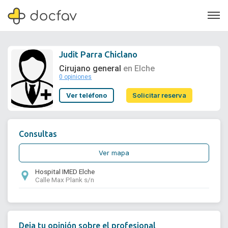
Judit Parra Chiclano
Cirujano general
en Elche
0 opiniones
Soporte
Ver teléfono
Solicitar reserva
Quiénes somos
¿Eres un doctor?
Consultas
Ver mapa
Hospital IMED Elche
Calle Max Plank s/n
Deja tu opinión sobre el profesional