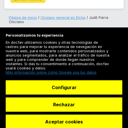
Página de inicio
Cirujano general en Elche
Judit Parra
Chiclano
Personalizamos tu experiencia
En docfav utilizamos cookies y otras tecnologías de
rastreo para mejorar tu experiencia de navegación en
nuestra web, para mostrarte contenidos personalizados y
anuncios segmentados, para analizar el tráfico de nuestra
Registrarse
web y para comprender de donde llegan nuestros
visitantes. Si das tu consentimiento a continuación, docfav
Docfav
usará cookies y datos:
Más información sobre cómo Google usa tus datos
Recursos
Configurar
Para doctores
Especialistas
Rechazar
Aceptar cookies
© Dashboard Technologies S.L