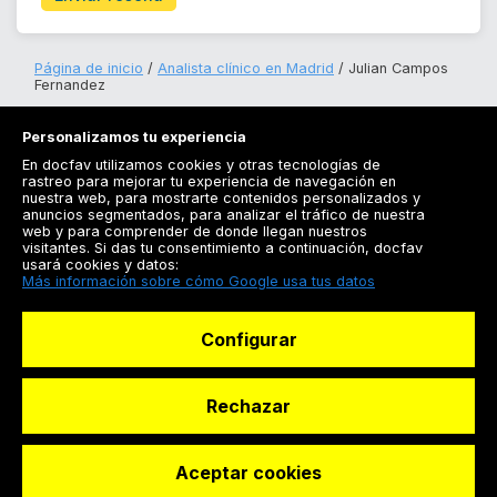
Página de inicio
Analista clínico en Madrid
Julian Campos
Fernandez
Personalizamos tu experiencia
En docfav utilizamos cookies y otras tecnologías de
rastreo para mejorar tu experiencia de navegación en
nuestra web, para mostrarte contenidos personalizados y
anuncios segmentados, para analizar el tráfico de nuestra
Registrarse
web y para comprender de donde llegan nuestros
visitantes. Si das tu consentimiento a continuación, docfav
Docfav
usará cookies y datos:
Más información sobre cómo Google usa tus datos
Recursos
Configurar
Para doctores
Especialistas
Rechazar
Aceptar cookies
© Dashboard Technologies S.L