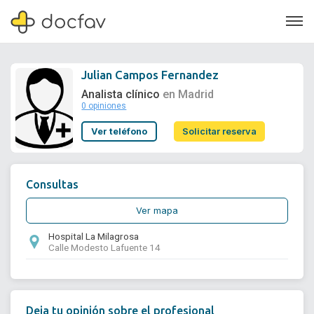
Julian Campos Fernandez
Analista clínico
en Madrid
0 opiniones
Soporte
Ver teléfono
Solicitar reserva
Quiénes somos
¿Eres un doctor?
Consultas
Ver mapa
Hospital La Milagrosa
Calle Modesto Lafuente 14
Deja tu opinión sobre el profesional