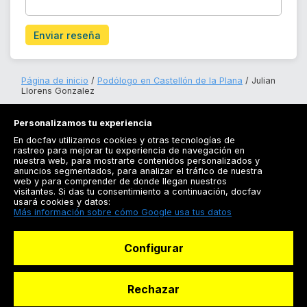
Enviar reseña
Página de inicio
Podólogo en Castellón de la Plana
Julian
Llorens Gonzalez
Personalizamos tu experiencia
En docfav utilizamos cookies y otras tecnologías de
rastreo para mejorar tu experiencia de navegación en
nuestra web, para mostrarte contenidos personalizados y
anuncios segmentados, para analizar el tráfico de nuestra
Registrarse
web y para comprender de donde llegan nuestros
visitantes. Si das tu consentimiento a continuación, docfav
Docfav
usará cookies y datos:
Más información sobre cómo Google usa tus datos
Recursos
Configurar
Para doctores
Especialistas
Rechazar