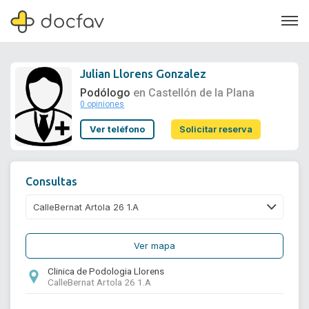
Julian Llorens Gonzalez
Podólogo
en Castellón de la Plana
0 opiniones
Soporte
Ver teléfono
Solicitar reserva
Quiénes somos
¿Eres un doctor?
Consultas
Ver mapa
Clinica de Podologia Llorens
CalleBernat Artola 26 1.A