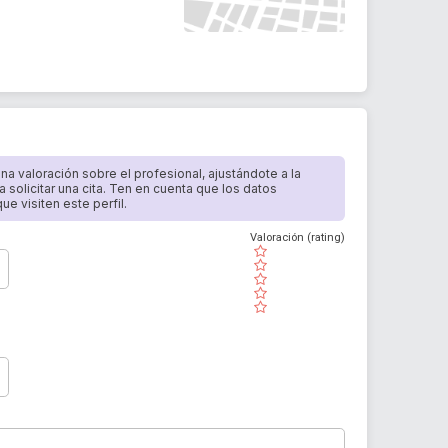
 una valoración sobre el profesional, ajustándote a la
a solicitar una cita. Ten en cuenta que los datos
e visiten este perfil.
Valoración (rating)
( )
( )
( )
( )
( )