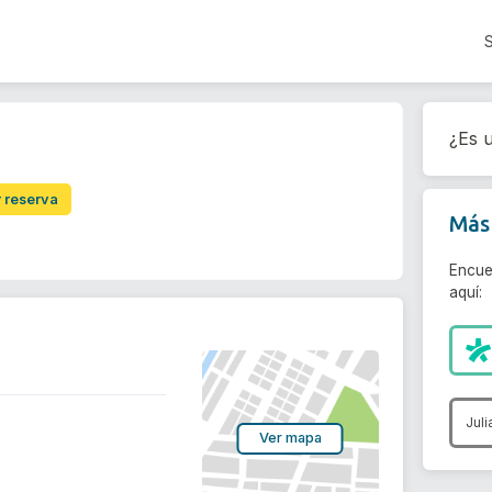
¿Es u
r reserva
Más 
Encue
aquí:
Juli
Ver mapa