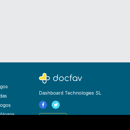
ogos
Dashboard Technologies SL
das
logos
ólogos
Registrarse
as