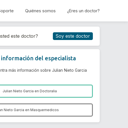
Soporte
Quiénes somos
¿Eres un doctor?
Reservar cita
sted este doctor?
Soy este doctor
información del especialista
ntra más información sobre Julian Nieto Garcia
Julian Nieto Garcia en
Doctoralia
an Nieto Garcia en
Masquemedicos