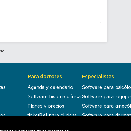
cia
Para doctores
Especialistas
tes
Agenda y calendario
Software para psicól
Software historia clínica
Software para logope
Planes y precios
Software para ginecó
cos
ticketBAI para clínicas
Software para dermat
s en la nube
Software para dentist