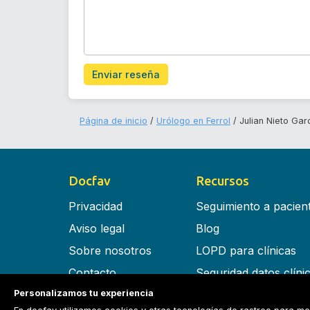
Enviar reseña
Página de inicio
Urólogo en Ferrol
Julian Nieto Gar
Docfav
Recursos
Privacidad
Seguimiento a pacien
Aviso legal
Blog
Sobre nosotros
LOPD para clínicas
Contacto
Seguridad datos clíni
Personalizamos tu experiencia
Términos y condiciones
Software para clínica