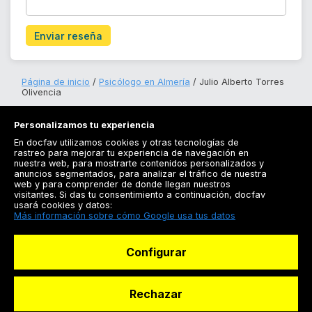
Enviar reseña
Página de inicio
Psicólogo en Almería
Julio Alberto Torres
Olivencia
Personalizamos tu experiencia
En docfav utilizamos cookies y otras tecnologías de
rastreo para mejorar tu experiencia de navegación en
nuestra web, para mostrarte contenidos personalizados y
anuncios segmentados, para analizar el tráfico de nuestra
Registrarse
web y para comprender de donde llegan nuestros
visitantes. Si das tu consentimiento a continuación, docfav
Docfav
usará cookies y datos:
Más información sobre cómo Google usa tus datos
Recursos
Configurar
Para doctores
Especialistas
Rechazar