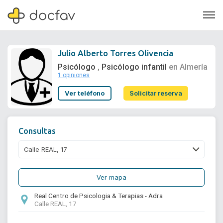
Julio Alberto Torres Olivencia
Psicólogo
Psicólogo infantil
en Almería
,
1 opiniones
Soporte
Ver teléfono
Solicitar reserva
Quiénes somos
¿Eres un doctor?
Consultas
Ver mapa
Real Centro de Psicologia & Terapias - Adra
Calle REAL, 17