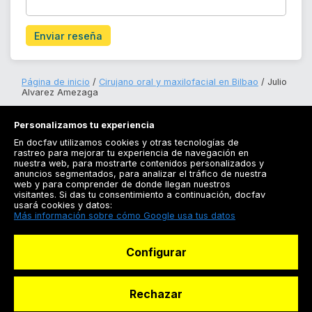
Enviar reseña
Página de inicio
Cirujano oral y maxilofacial en Bilbao
Julio
Alvarez Amezaga
Personalizamos tu experiencia
En docfav utilizamos cookies y otras tecnologías de
rastreo para mejorar tu experiencia de navegación en
nuestra web, para mostrarte contenidos personalizados y
anuncios segmentados, para analizar el tráfico de nuestra
Registrarse
web y para comprender de donde llegan nuestros
visitantes. Si das tu consentimiento a continuación, docfav
Docfav
usará cookies y datos:
Más información sobre cómo Google usa tus datos
Recursos
Configurar
Para doctores
Especialistas
Rechazar