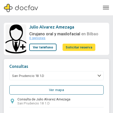
Julio Alvarez Amezaga
Cirujano oral y maxilofacial
en Bilbao
0 opiniones
Soporte
Ver teléfono
Solicitar reserva
Quiénes somos
¿Eres un doctor?
Consultas
Ver mapa
Consulta de Julio Alvarez Amezaga
San Prudencio 18 1.D