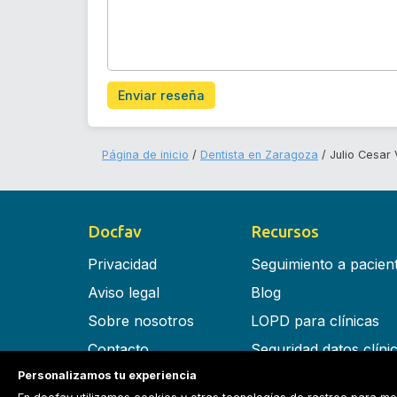
Enviar reseña
Página de inicio
Dentista en Zaragoza
Julio Cesar 
Docfav
Recursos
Privacidad
Seguimiento a pacien
Aviso legal
Blog
Sobre nosotros
LOPD para clínicas
Contacto
Seguridad datos clíni
Personalizamos tu experiencia
Términos y condiciones
Software para clínica