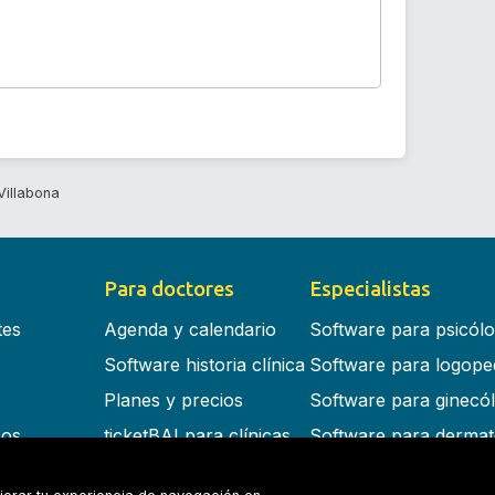
Villabona
Para doctores
Especialistas
tes
Agenda y calendario
Software para psicól
Software historia clínica
Software para logope
Planes y precios
Software para ginecó
cos
ticketBAI para clínicas
Software para dermat
s en la nube
Software para dentist