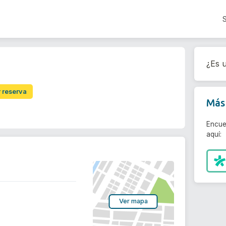
¿Es u
r reserva
Más 
Encue
aquí:
Ver mapa