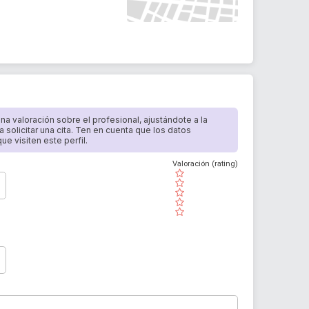
 una valoración sobre el profesional, ajustándote a la
a solicitar una cita. Ten en cuenta que los datos
e visiten este perfil.
Valoración (rating)
( )
( )
( )
( )
( )