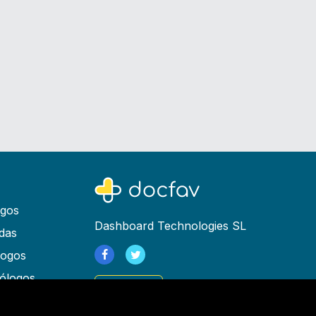
ogos
Dashboard Technologies SL
das
logos
ólogos
Registrarse
as