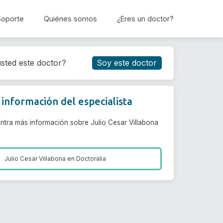
Soporte
Quiénes somos
¿Eres un doctor?
Reservar cita
sted este doctor?
Soy este doctor
información del especialista
ntra más información sobre Julio Cesar Villabona
Julio Cesar Villabona en
Doctoralia