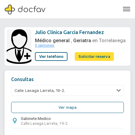
Julio Clinica Garcia Fernandez
Médico general
Geriatra
en Torrelavega
,
0 opiniones
Soporte
Ver teléfono
Solicitar reserva
Quiénes somos
¿Eres un doctor?
Consultas
Ver mapa
Gabinete Medico
Calle Lasaga Larreta, 19-2.