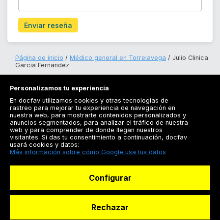
Enviar reseña
Página de inicio
Médico general en Torrelavega
Julio Clinica
Garcia Fernandez
Personalizamos tu experiencia
En docfav utilizamos cookies y otras tecnologías de
rastreo para mejorar tu experiencia de navegación en
nuestra web, para mostrarte contenidos personalizados y
anuncios segmentados, para analizar el tráfico de nuestra
Registrarse
web y para comprender de donde llegan nuestros
visitantes. Si das tu consentimiento a continuación, docfav
Docfav
usará cookies y datos:
Más información sobre cómo Google usa tus datos
Recursos
Configurar
Para doctores
Especialistas
Rechazar