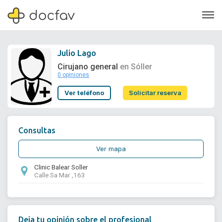
Julio Lago
Cirujano general
en Sóller
0 opiniones
Soporte
Ver teléfono
Solicitar reserva
Quiénes somos
¿Eres un doctor?
Consultas
Ver mapa
Clinic Balear Soller
Calle Sa Mar ,163
Deja tu opinión sobre el profesional