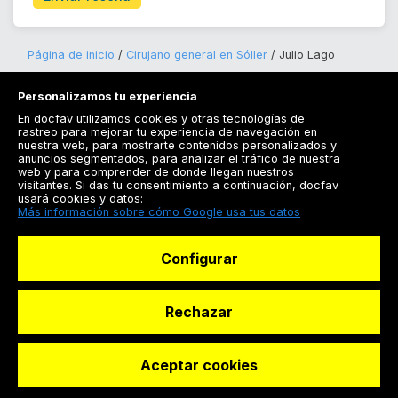
Página de inicio
Cirujano general en Sóller
Julio Lago
Personalizamos tu experiencia
En docfav utilizamos cookies y otras tecnologías de
rastreo para mejorar tu experiencia de navegación en
nuestra web, para mostrarte contenidos personalizados y
anuncios segmentados, para analizar el tráfico de nuestra
Registrarse
web y para comprender de donde llegan nuestros
visitantes. Si das tu consentimiento a continuación, docfav
Docfav
usará cookies y datos:
Más información sobre cómo Google usa tus datos
Recursos
Configurar
Para doctores
Especialistas
Rechazar
Aceptar cookies
© Dashboard Technologies S.L
Solicitar reserva