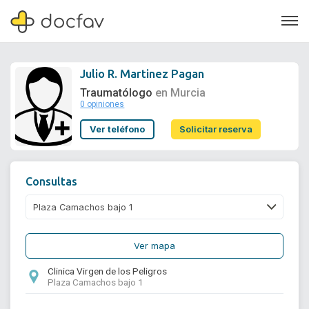
Julio R. Martinez Pagan
Traumatólogo
en Murcia
0 opiniones
Soporte
Ver teléfono
Solicitar reserva
Quiénes somos
¿Eres un doctor?
Consultas
Ver mapa
Clinica Virgen de los Peligros
Plaza Camachos bajo 1