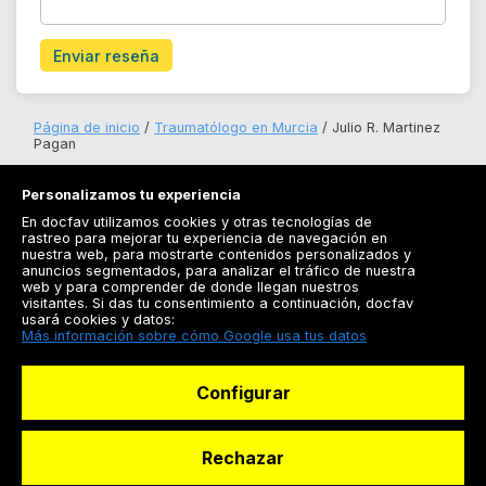
Enviar reseña
Página de inicio
Traumatólogo en Murcia
Julio R. Martinez
Pagan
Personalizamos tu experiencia
En docfav utilizamos cookies y otras tecnologías de
rastreo para mejorar tu experiencia de navegación en
nuestra web, para mostrarte contenidos personalizados y
anuncios segmentados, para analizar el tráfico de nuestra
Registrarse
web y para comprender de donde llegan nuestros
visitantes. Si das tu consentimiento a continuación, docfav
Docfav
usará cookies y datos:
Más información sobre cómo Google usa tus datos
Recursos
Configurar
Para doctores
Especialistas
Rechazar