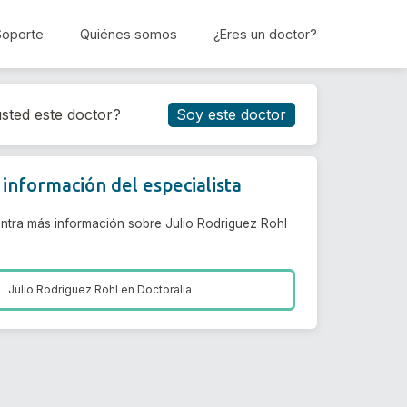
Soporte
Quiénes somos
¿Eres un doctor?
Reservar cita
sted este doctor?
Soy este doctor
información del especialista
ntra más información sobre Julio Rodriguez Rohl
Julio Rodriguez Rohl en
Doctoralia