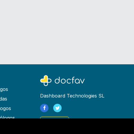
ogos
Dashboard Technologies SL
das
logos
ólogos
Registrarse
as