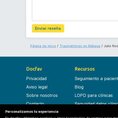
Enviar reseña
Página de inicio
Traumatólogo en Málaga
Julio Ro
Docfav
Recursos
Privacidad
Seguimiento a pacien
Aviso legal
Blog
Sobre nosotros
LOPD para clínicas
Contacto
Seguridad datos clíni
Personalizamos tu experiencia
Términos y condiciones
Software para clínica