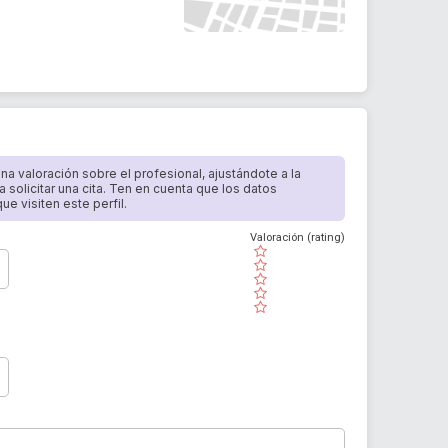
 una valoración sobre el profesional, ajustándote a la
a solicitar una cita. Ten en cuenta que los datos
e visiten este perfil.
Valoración (rating)
( )
( )
( )
( )
( )