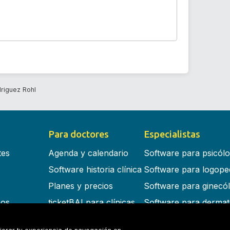
driguez Rohl
Para doctores
Especialistas
tes
Agenda y calendario
Software para psicól
Software historia clínica
Software para logope
Planes y precios
Software para ginecó
cos
ticketBAI para clínicas
Software para dermat
s en la nube
Software para dentist