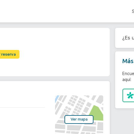
¿Es u
r reserva
Más 
Encue
aquí:
Ver mapa