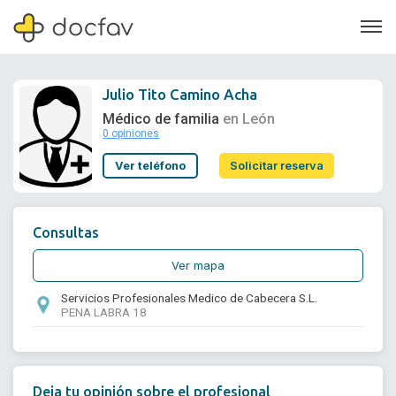
Julio Tito Camino Acha
Médico de familia
en León
0 opiniones
Soporte
Ver teléfono
Solicitar reserva
Quiénes somos
¿Eres un doctor?
Consultas
Ver mapa
Servicios Profesionales Medico de Cabecera S.L.
PENA LABRA 18
Deja tu opinión sobre el profesional