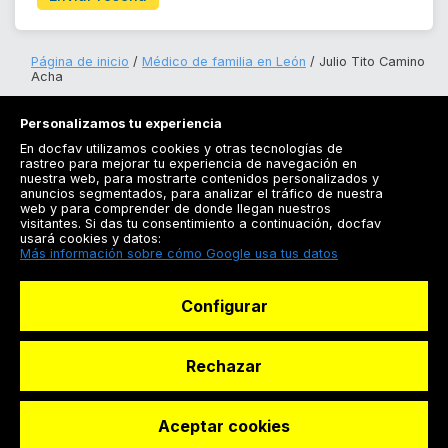
Página de inicio
Médico de familia en León
Julio Tito Camino
Acha
Personalizamos tu experiencia
En docfav utilizamos cookies y otras tecnologías de
rastreo para mejorar tu experiencia de navegación en
nuestra web, para mostrarte contenidos personalizados y
anuncios segmentados, para analizar el tráfico de nuestra
Registrarse
web y para comprender de donde llegan nuestros
visitantes. Si das tu consentimiento a continuación, docfav
Docfav
usará cookies y datos:
Más información sobre cómo Google usa tus datos
Recursos
Configurar
Para doctores
Especialistas
Rechazar
Aceptar cookies
© Dashboard Technologies S.L