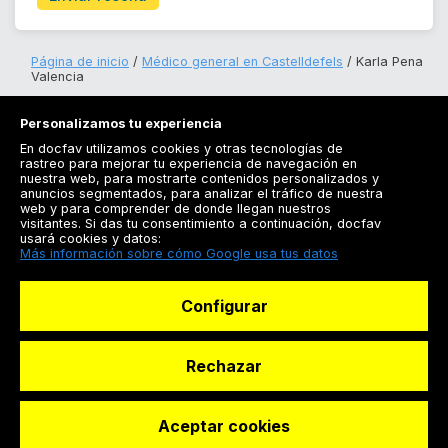
Página de inicio
Médico general en Castelldefels
Karla Pena
Valencia
Personalizamos tu experiencia
En docfav utilizamos cookies y otras tecnologías de
rastreo para mejorar tu experiencia de navegación en
nuestra web, para mostrarte contenidos personalizados y
anuncios segmentados, para analizar el tráfico de nuestra
Registrarse
web y para comprender de donde llegan nuestros
visitantes. Si das tu consentimiento a continuación, docfav
Docfav
usará cookies y datos:
Más información sobre cómo Google usa tus datos
Recursos
Configurar
Para doctores
Especialistas
Rechazar
Aceptar cookies
© Dashboard Technologies S.L