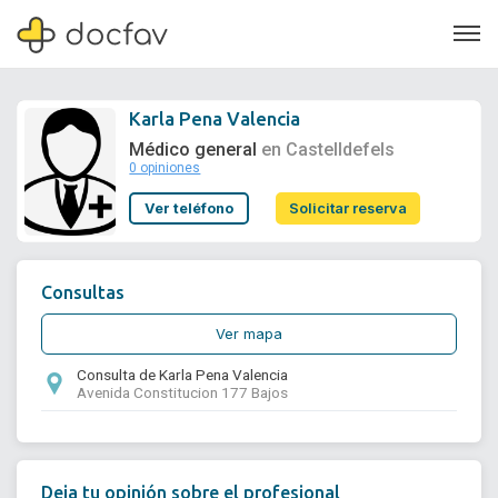
Karla Pena Valencia
Médico general
en Castelldefels
0 opiniones
Soporte
Ver teléfono
Solicitar reserva
Quiénes somos
¿Eres un doctor?
Consultas
Ver mapa
Consulta de Karla Pena Valencia
Avenida Constitucion 177 Bajos
Deja tu opinión sobre el profesional