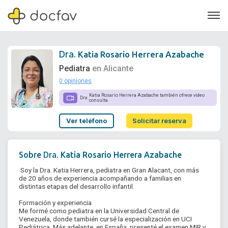
Dra.
Katia Rosario Herrera Azabache
Pediatra
en Alicante
0 opiniones
Soporte
Katia Rosario Herrera Azabache también ofrece video
Dra.
consulta
Quiénes somos
Ver teléfono
Solicitar reserva
¿Eres un doctor?
Dra.
Sobre
Katia Rosario Herrera Azabache
 Soy la Dra. Katia Herrera, pediatra en Gran Alacant, con más 
de 20 años de experiencia acompañando a familias en 
distintas etapas del desarrollo infantil.

Formación y experiencia

Me formé como pediatra en la Universidad Central de 
Venezuela, donde también cursé la especialización en UCI 
Pediátrica. Más adelante, en España, presenté el examen MIR y 