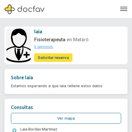
laia
Fisioterapeuta
en Mataró
0 opiniones
Soporte
Solicitar reserva
Quiénes somos
¿Eres un doctor?
Sobre
laia
Estamos esperando a que laia rellene estos datos
Consultas
Ver mapa
Laia Bordas Martinez