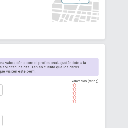
 una valoración sobre el profesional, ajustándote a la
a solicitar una cita. Ten en cuenta que los datos
e visiten este perfil.
Valoración (rating)
( )
( )
( )
( )
( )