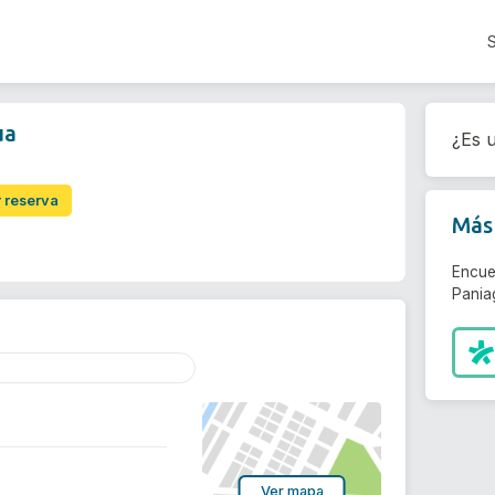
ua
¿Es u
r reserva
Más 
Encue
Pania
Ver mapa