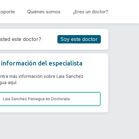
Soporte
Quiénes somos
¿Eres un doctor?
Reservar cita
sted este doctor?
Soy este doctor
información del especialista
ntra más información sobre Laia Sanchez
gua aquí:
Laia Sanchez Paniagua en
Doctoralia