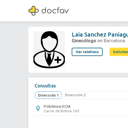
Laia Sanchez Paniagua
Ginecólogo
Laia Sanchez Paniag
Ginecólogo
en Barcelona
Ver teléfono
Solicita
Consultas
Dirección 2
Dirección 1
Policlinica ICOA
Carrer de Bolivia 160