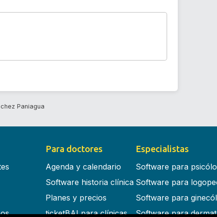
nchez Paniagua
Para doctores
Especialistas
tes
Agenda y calendario
Software para psicól
Software historia clínica
Software para logope
Planes y precios
Software para ginecó
cos
ticketBAI para clínicas
Software para dermat