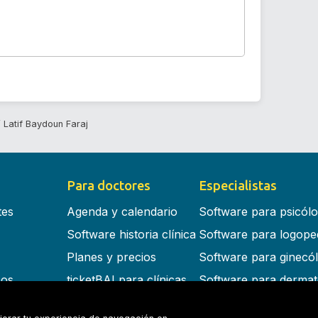
Latif Baydoun Faraj
Para doctores
Especialistas
tes
Agenda y calendario
Software para psicól
Software historia clínica
Software para logope
Planes y precios
Software para ginecó
cos
ticketBAI para clínicas
Software para dermat
s en la nube
Software para dentist