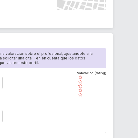
 una valoración sobre el profesional, ajustándote a la
a solicitar una cita. Ten en cuenta que los datos
e visiten este perfil.
Valoración (rating)
( )
( )
( )
( )
( )