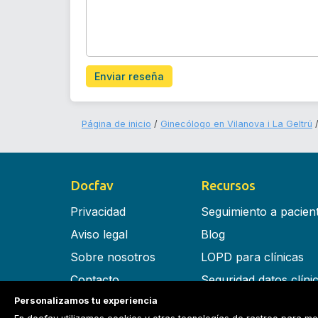
Enviar reseña
Página de inicio
Ginecólogo en Vilanova i La Geltrú
Docfav
Recursos
Privacidad
Seguimiento a pacien
Aviso legal
Blog
Sobre nosotros
LOPD para clínicas
Contacto
Seguridad datos clíni
Personalizamos tu experiencia
Términos y condiciones
Software para clínica