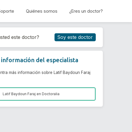
Soporte
Quiénes somos
¿Eres un doctor?
Reservar cita
sted este doctor?
Soy este doctor
información del especialista
ntra más información sobre Latif Baydoun Faraj
Latif Baydoun Faraj en
Doctoralia