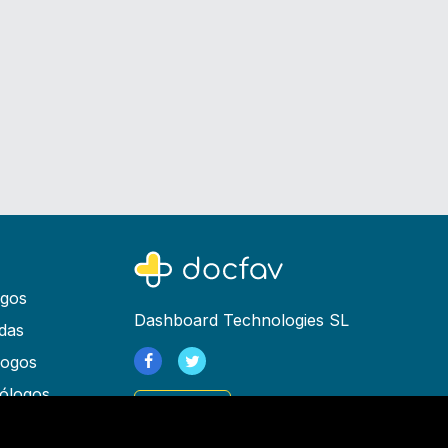
ogos
Dashboard Technologies SL
das
logos
ólogos
Registrarse
as