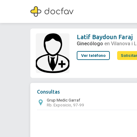
Latif Baydoun Faraj
Ginecólogo
Latif Baydoun Faraj
Ginecólogo
en Vilanova i L
Ver teléfono
Solicita
Consultas
Grup Medic Garraf
Rb. Exposicio, 97-99