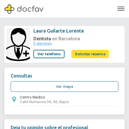
Laura Guilarte Lorente
Dentista
en Barcelona
0 opiniones
Soporte
Ver teléfono
Solicitar reserva
Quiénes somos
¿Eres un doctor?
Consultas
Ver mapa
Centro Medico
Calle Numancia 94, 96, Bajos
Deja tu opinión sobre el profesional