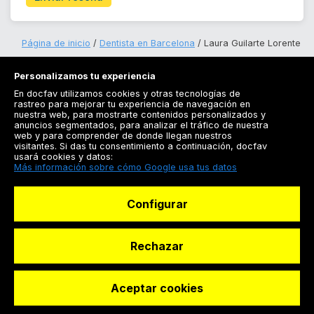
Página de inicio
Dentista en Barcelona
Laura Guilarte Lorente
Personalizamos tu experiencia
En docfav utilizamos cookies y otras tecnologías de
rastreo para mejorar tu experiencia de navegación en
nuestra web, para mostrarte contenidos personalizados y
anuncios segmentados, para analizar el tráfico de nuestra
Registrarse
web y para comprender de donde llegan nuestros
visitantes. Si das tu consentimiento a continuación, docfav
Docfav
usará cookies y datos:
Más información sobre cómo Google usa tus datos
Recursos
Configurar
Para doctores
Especialistas
Rechazar
Aceptar cookies
© Dashboard Technologies S.L
Solicitar reserva