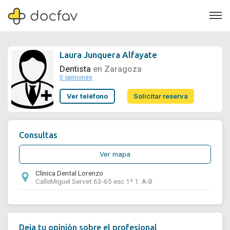
Laura Junquera Alfayate
Dentista
en Zaragoza
0 opiniones
Soporte
Ver teléfono
Solicitar reserva
Quiénes somos
¿Eres un doctor?
Consultas
Ver mapa
Clinica Dental Lorenzo
CalleMiguel Servet 63-65 esc 1ª 1. A-B
Deja tu opinión sobre el profesional