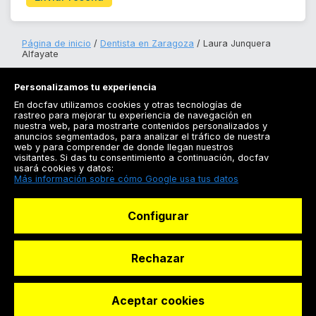
Página de inicio
Dentista en Zaragoza
Laura Junquera
Alfayate
Personalizamos tu experiencia
En docfav utilizamos cookies y otras tecnologías de
rastreo para mejorar tu experiencia de navegación en
nuestra web, para mostrarte contenidos personalizados y
anuncios segmentados, para analizar el tráfico de nuestra
Registrarse
web y para comprender de donde llegan nuestros
visitantes. Si das tu consentimiento a continuación, docfav
Docfav
usará cookies y datos:
Más información sobre cómo Google usa tus datos
Recursos
Configurar
Para doctores
Especialistas
Rechazar
Aceptar cookies
© Dashboard Technologies S.L