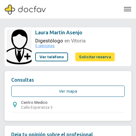
Laura Martin Asenjo
Digestólogo
en Vitoria
0 opiniones
Soporte
Ver teléfono
Solicitar reserva
Quiénes somos
¿Eres un doctor?
Consultas
Ver mapa
Centro Medico
Calle Esperanza 3
Deja tu opinión sobre el profesional