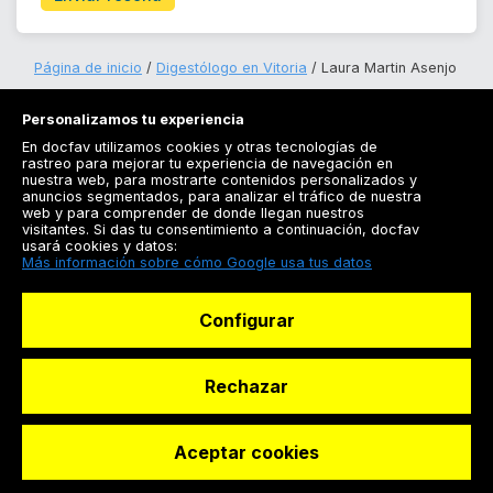
Página de inicio
Digestólogo en Vitoria
Laura Martin Asenjo
Personalizamos tu experiencia
En docfav utilizamos cookies y otras tecnologías de
rastreo para mejorar tu experiencia de navegación en
nuestra web, para mostrarte contenidos personalizados y
anuncios segmentados, para analizar el tráfico de nuestra
Registrarse
web y para comprender de donde llegan nuestros
visitantes. Si das tu consentimiento a continuación, docfav
Docfav
usará cookies y datos:
Más información sobre cómo Google usa tus datos
Recursos
Configurar
Para doctores
Especialistas
Rechazar
Aceptar cookies
© Dashboard Technologies S.L
Solicitar reserva