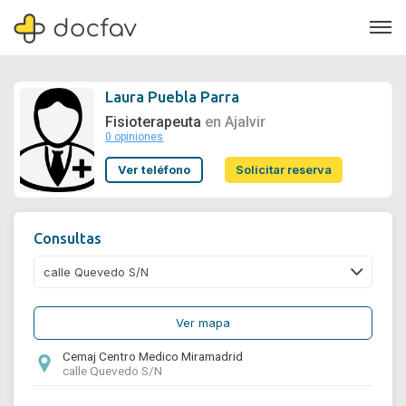
Laura Puebla Parra
Fisioterapeuta
en Ajalvir
0 opiniones
Soporte
Ver teléfono
Solicitar reserva
Quiénes somos
¿Eres un doctor?
Consultas
Ver mapa
Cemaj Centro Medico Miramadrid
calle Quevedo S/N