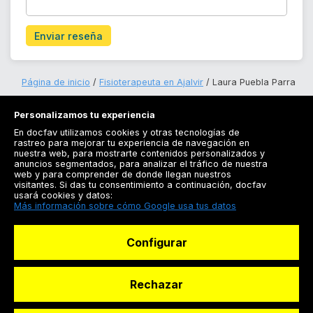
Enviar reseña
Página de inicio
Fisioterapeuta en Ajalvir
Laura Puebla Parra
Personalizamos tu experiencia
En docfav utilizamos cookies y otras tecnologías de
rastreo para mejorar tu experiencia de navegación en
nuestra web, para mostrarte contenidos personalizados y
anuncios segmentados, para analizar el tráfico de nuestra
Registrarse
web y para comprender de donde llegan nuestros
visitantes. Si das tu consentimiento a continuación, docfav
Docfav
usará cookies y datos:
Más información sobre cómo Google usa tus datos
Recursos
Configurar
Para doctores
Especialistas
Rechazar