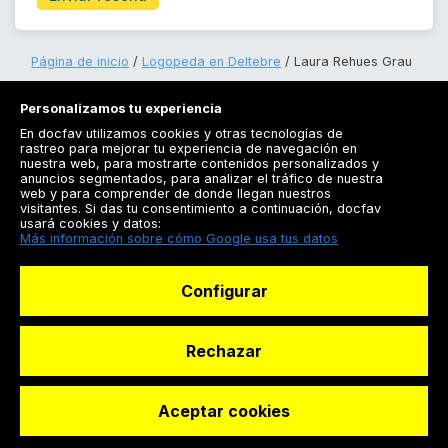
Página de inicio
Logopeda en Deltebre
Laura Rehues Grau
Personalizamos tu experiencia
En docfav utilizamos cookies y otras tecnologías de
rastreo para mejorar tu experiencia de navegación en
nuestra web, para mostrarte contenidos personalizados y
anuncios segmentados, para analizar el tráfico de nuestra
Registrarse
web y para comprender de donde llegan nuestros
visitantes. Si das tu consentimiento a continuación, docfav
Docfav
usará cookies y datos:
Más información sobre cómo Google usa tus datos
Recursos
Configurar
Para doctores
Especialistas
Rechazar
Aceptar cookies
© Dashboard Technologies S.L
Solicitar reserva