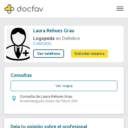
Laura Rehues Grau
Logopeda
en Deltebre
0 opiniones
Soporte
Ver teléfono
Solicitar reserva
Quiénes somos
¿Eres un doctor?
Consultas
Ver mapa
Consulta de Laura Rehues Grau
Avenidanguda Goles de l'Ebre 206
Deja tu opinión sobre el profesional