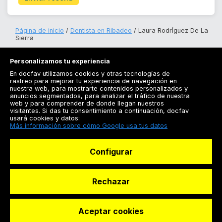
Página de inicio
Dentista en Ribadeo
Laura RodrÍguez De La
Sierra
Personalizamos tu experiencia
En docfav utilizamos cookies y otras tecnologías de
rastreo para mejorar tu experiencia de navegación en
nuestra web, para mostrarte contenidos personalizados y
anuncios segmentados, para analizar el tráfico de nuestra
Registrarse
web y para comprender de donde llegan nuestros
visitantes. Si das tu consentimiento a continuación, docfav
Docfav
usará cookies y datos:
Más información sobre cómo Google usa tus datos
Recursos
Configurar
Para doctores
Especialistas
Rechazar
Aceptar cookies
© Dashboard Technologies S.L