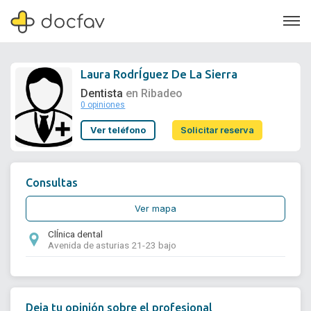
Laura RodrÍguez De La Sierra
Dentista
en Ribadeo
0 opiniones
Soporte
Ver teléfono
Solicitar reserva
Quiénes somos
¿Eres un doctor?
Consultas
Ver mapa
ClÍnica dental
Avenida de asturias 21-23 bajo
Deja tu opinión sobre el profesional