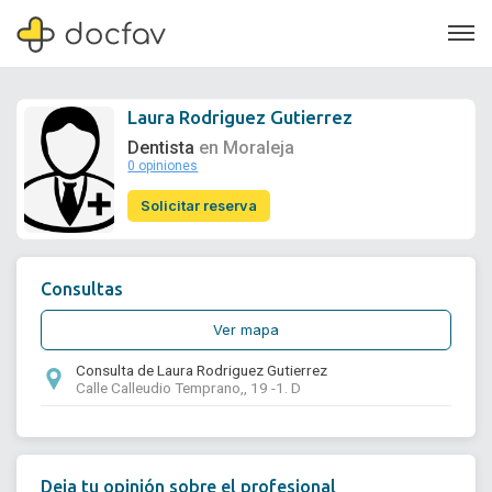
Laura Rodriguez Gutierrez
Dentista
en Moraleja
0 opiniones
Soporte
Solicitar reserva
Quiénes somos
¿Eres un doctor?
Consultas
Ver mapa
Consulta de Laura Rodriguez Gutierrez
Calle Calleudio Temprano,, 19 -1. D
Deja tu opinión sobre el profesional