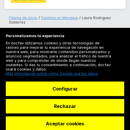
Página de inicio
Dentista en Moraleja
Laura Rodriguez
Gutierrez
Personalizamos tu experiencia
En docfav utilizamos cookies y otras tecnologías de
rastreo para mejorar tu experiencia de navegación en
nuestra web, para mostrarte contenidos personalizados y
anuncios segmentados, para analizar el tráfico de nuestra
Registrarse
web y para comprender de donde llegan nuestros
visitantes. Si das tu consentimiento a continuación, docfav
Docfav
usará cookies y datos:
Más información sobre cómo Google usa tus datos
Recursos
Configurar
Para doctores
Especialistas
Rechazar
Aceptar cookies
© Dashboard Technologies S.L