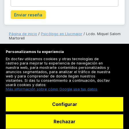
Enviar reseña
Página de inicio
Psicólogo en Llucmajor
Lcdo. Miquel Salom
Martorell
Personalizamos tu experiencia
En docfav utilizamos cookies y otras tecnologías de
rastreo para mejorar tu experiencia de navegación en
nuestra web, para mostrarte contenidos personalizados y
anuncios segmentados, para analizar el tráfico de nuestra
Registrarse
web y para comprender de donde llegan nuestros
visitantes. Si das tu consentimiento a continuación, docfav
Docfav
usará cookies y datos:
Más información sobre cómo Google usa tus datos
Recursos
Configurar
Para doctores
Especialistas
Rechazar