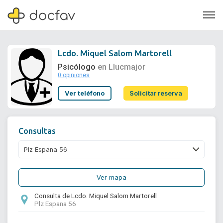
Lcdo. Miquel Salom Martorell
Psicólogo
en Llucmajor
0 opiniones
Soporte
Ver teléfono
Solicitar reserva
Quiénes somos
¿Eres un doctor?
Consultas
Ver mapa
Consulta de Lcdo. Miquel Salom Martorell
Plz Espana 56