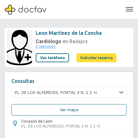
Leon Martinez de la Concha
Cardiólogo
en Badajoz
0 opiniones
Soporte
Ver teléfono
Solicitar reserva
Quiénes somos
¿Eres un doctor?
Consultas
Ver mapa
Corazon de Leon
PL. DE LOS ALFERECES, PORTAL 3 N. 2 2. H