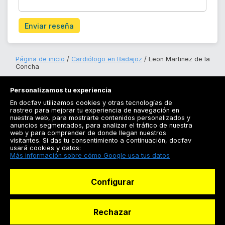
Enviar reseña
Página de inicio
Cardiólogo en Badajoz
Leon Martinez de la
Concha
Personalizamos tu experiencia
En docfav utilizamos cookies y otras tecnologías de
rastreo para mejorar tu experiencia de navegación en
nuestra web, para mostrarte contenidos personalizados y
anuncios segmentados, para analizar el tráfico de nuestra
Registrarse
web y para comprender de donde llegan nuestros
visitantes. Si das tu consentimiento a continuación, docfav
Docfav
usará cookies y datos:
Más información sobre cómo Google usa tus datos
Recursos
Configurar
Para doctores
Especialistas
Rechazar