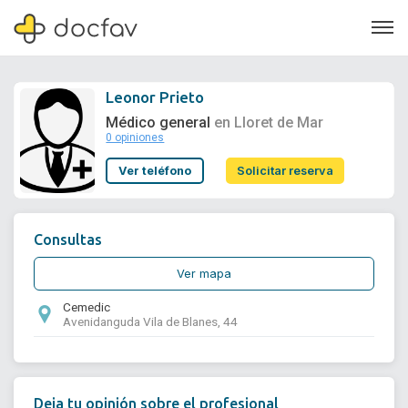
Leonor Prieto
Médico general
en Lloret de Mar
0 opiniones
Soporte
Ver teléfono
Solicitar reserva
Quiénes somos
¿Eres un doctor?
Consultas
Ver mapa
Cemedic
Avenidanguda Vila de Blanes, 44
Deja tu opinión sobre el profesional