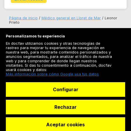
Página de inicio
Médico general en Lloret de Mar
Leonor
Prieto
Personalizamos tu experiencia
En docfav utilizamos cookies y otras tecnologías de
rastreo para mejorar tu experiencia de navegación en
nuestra web, para mostrarte contenidos personalizados y
anuncios segmentados, para analizar el tráfico de nuestra
Registrarse
web y para comprender de donde llegan nuestros
visitantes. Si das tu consentimiento a continuación, docfav
Docfav
usará cookies y datos:
Más información sobre cómo Google usa tus datos
Recursos
Configurar
Para doctores
Especialistas
Rechazar
Aceptar cookies
© Dashboard Technologies S.L