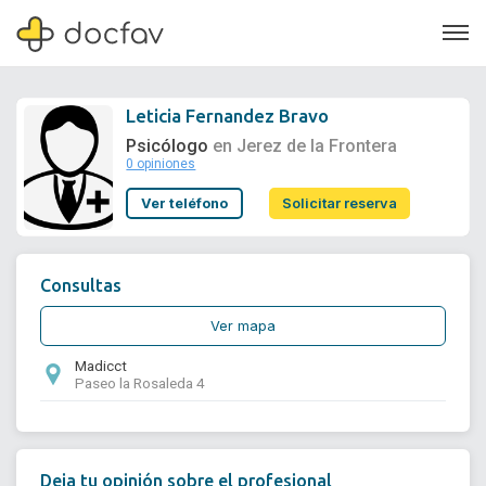
Leticia Fernandez Bravo
Psicólogo
en Jerez de la Frontera
0 opiniones
Soporte
Ver teléfono
Solicitar reserva
Quiénes somos
¿Eres un doctor?
Consultas
Ver mapa
Madicct
Paseo la Rosaleda 4
Deja tu opinión sobre el profesional