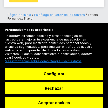
Página de inicio
Psicólogo en Jerez de la Frontera
Leticia
Fernandez Bravo
Personalizamos tu experiencia
En docfav utilizamos cookies y otras tecnologías de
rastreo para mejorar tu experiencia de navegación en
nuestra web, para mostrarte contenidos personalizados y
anuncios segmentados, para analizar el tráfico de nuestra
Registrarse
web y para comprender de donde llegan nuestros
visitantes. Si das tu consentimiento a continuación, docfav
Docfav
usará cookies y datos:
Más información sobre cómo Google usa tus datos
Recursos
Configurar
Para doctores
Especialistas
Rechazar
Aceptar cookies
© Dashboard Technologies S.L