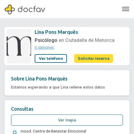
Lina Pons Marquès
Psicólogo
en Ciutadella de Menorca
0 opiniones
Soporte
Ver teléfono
Solicitar reserva
Quiénes somos
¿Eres un doctor?
Sobre
Lina Pons Marquès
Estamos esperando a que Lina rellene estos datos
Consultas
Ver mapa
mood. Centre de Benestar Emocional