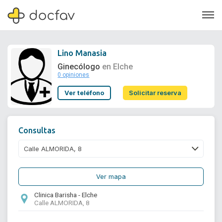
Lino Manasia
Ginecólogo
en Elche
0 opiniones
Soporte
Ver teléfono
Solicitar reserva
Quiénes somos
¿Eres un doctor?
Consultas
Ver mapa
Clinica Barisha - Elche
Calle ALMORIDA, 8