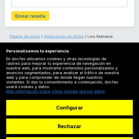
Enviar reseña
Página de inicio
Ginecólogo en Elche
Lino Manasia
Personalizamos tu experiencia
En docfav utilizamos cookies y otras tecnologías de
rastreo para mejorar tu experiencia de navegación en
nuestra web, para mostrarte contenidos personalizados y
anuncios segmentados, para analizar el tráfico de nuestra
Registrarse
web y para comprender de donde llegan nuestros
visitantes. Si das tu consentimiento a continuación, docfav
Docfav
usará cookies y datos:
Más información sobre cómo Google usa tus datos
Recursos
Configurar
Para doctores
Especialistas
Rechazar