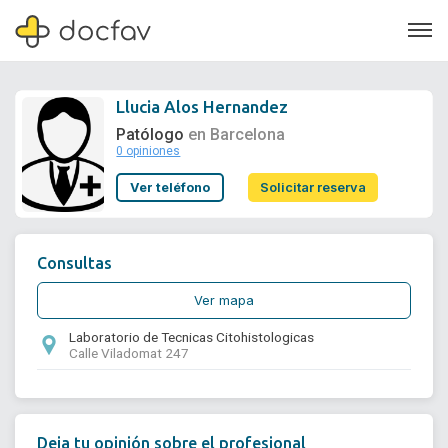
Llucia Alos Hernandez
Patólogo
en Barcelona
0 opiniones
Soporte
Ver teléfono
Solicitar reserva
Quiénes somos
¿Eres un doctor?
Consultas
Ver mapa
Laboratorio de Tecnicas Citohistologicas
Calle Viladomat 247
Deja tu opinión sobre el profesional