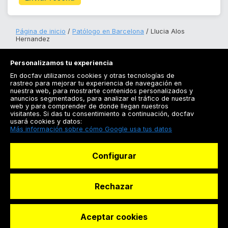
Página de inicio
Patólogo en Barcelona
Llucia Alos
Hernandez
Personalizamos tu experiencia
En docfav utilizamos cookies y otras tecnologías de
rastreo para mejorar tu experiencia de navegación en
nuestra web, para mostrarte contenidos personalizados y
anuncios segmentados, para analizar el tráfico de nuestra
Registrarse
web y para comprender de donde llegan nuestros
visitantes. Si das tu consentimiento a continuación, docfav
Docfav
usará cookies y datos:
Más información sobre cómo Google usa tus datos
Recursos
Configurar
Para doctores
Especialistas
Rechazar
Aceptar cookies
© Dashboard Technologies S.L