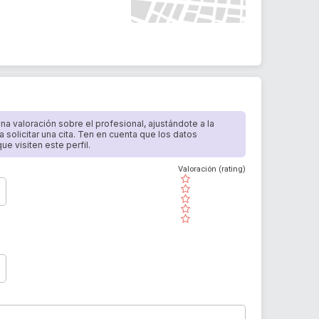
 una valoración sobre el profesional, ajustándote a la
a solicitar una cita. Ten en cuenta que los datos
e visiten este perfil.
Valoración (rating)
( )
( )
( )
( )
( )