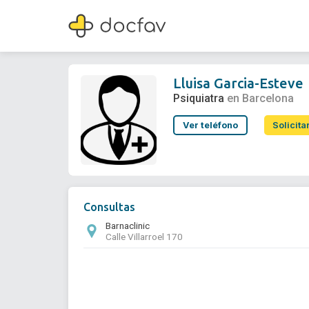
Lluisa Garcia-Esteve
Psiquiatra
Lluisa Garcia-Esteve
Psiquiatra
en Barcelona
Ver teléfono
Solicita
Consultas
Barnaclinic
Calle Villarroel 170