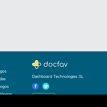
ogos
Dashboard Technologies SL
das
logos
ólogos
Registrarse
as