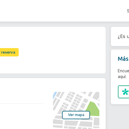
¿Es u
r reserva
Más 
Encue
aquí:
Ver mapa