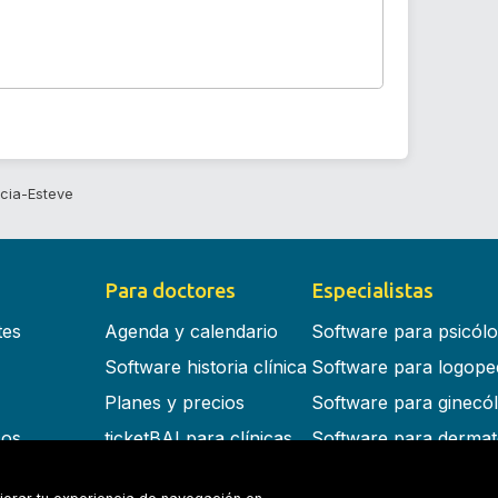
rcia-Esteve
Para doctores
Especialistas
tes
Agenda y calendario
Software para psicól
Software historia clínica
Software para logope
Planes y precios
Software para ginecó
cos
ticketBAI para clínicas
Software para dermat
s en la nube
Software para dentist