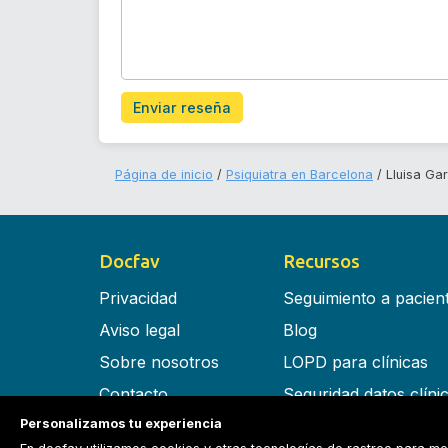
Enviar reseña
Página de inicio
Psiquiatra en Barcelona
Lluisa Ga
Docfav
Recursos
Privacidad
Seguimiento a pacien
Aviso legal
Blog
Sobre nosotros
LOPD para clínicas
Contacto
Seguridad datos clíni
Personalizamos tu experiencia
Términos y condiciones
Software para clínica