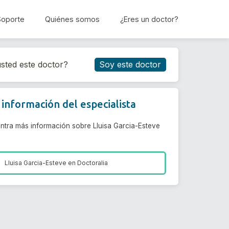
Soporte
Quiénes somos
¿Eres un doctor?
Reservar cita
sted este doctor?
Soy este doctor
información del especialista
ntra más información sobre Lluisa Garcia-Esteve
Lluisa Garcia-Esteve en
Doctoralia