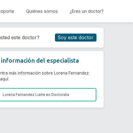
Soporte
Quiénes somos
¿Eres un doctor?
Reservar cita
sted este doctor?
Soy este doctor
información del especialista
ntra más información sobre Lorena Fernandez
 aquí:
Lorena Fernandez Liarte en
Doctoralia