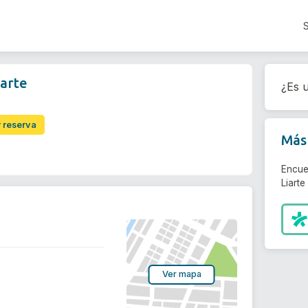
arte
¿Es u
r reserva
Más 
Encue
Liarte
Ver mapa