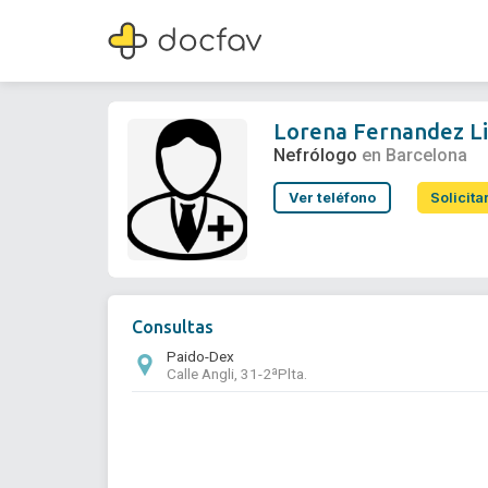
Lorena Fernandez Liarte
Nefrólogo
Lorena Fernandez Li
Nefrólogo
en Barcelona
Ver teléfono
Solicita
Consultas
Paido-Dex
Calle Angli, 31-2ªPlta.