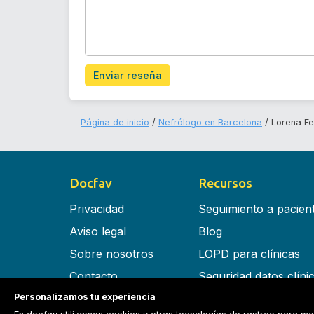
Enviar reseña
Página de inicio
Nefrólogo en Barcelona
Lorena Fe
Docfav
Recursos
Privacidad
Seguimiento a pacien
Aviso legal
Blog
Sobre nosotros
LOPD para clínicas
Contacto
Seguridad datos clíni
Personalizamos tu experiencia
Términos y condiciones
Software para clínica