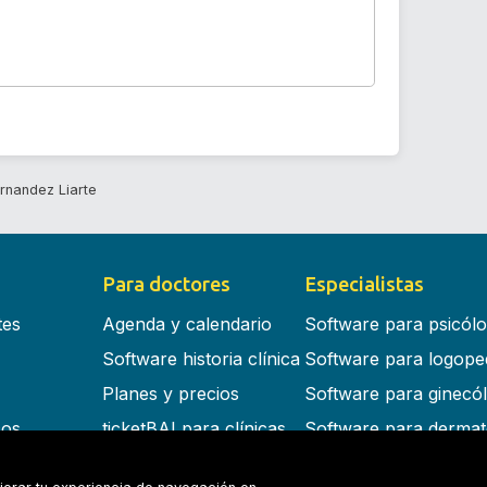
rnandez Liarte
Para doctores
Especialistas
tes
Agenda y calendario
Software para psicól
Software historia clínica
Software para logope
Planes y precios
Software para ginecó
cos
ticketBAI para clínicas
Software para dermat
s en la nube
Software para dentist