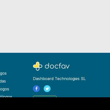
ogos
Dashboard Technologies SL
das
logos
ólogos
Registrarse
as