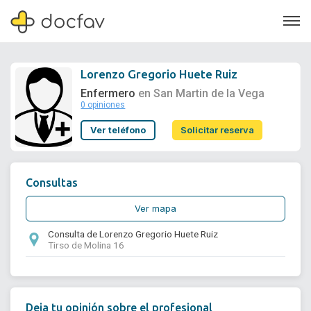
Lorenzo Gregorio Huete Ruiz
Enfermero
en San Martin de la Vega
0 opiniones
Soporte
Ver teléfono
Solicitar reserva
Quiénes somos
¿Eres un doctor?
Consultas
Ver mapa
Consulta de Lorenzo Gregorio Huete Ruiz
Tirso de Molina 16
Deja tu opinión sobre el profesional