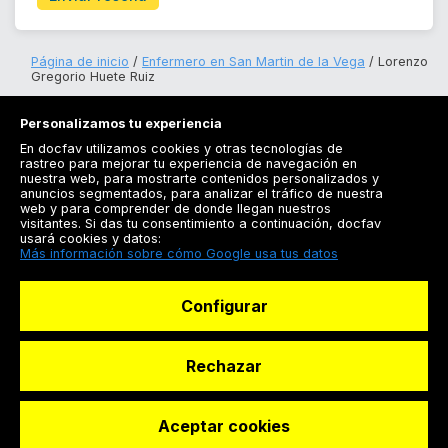
Página de inicio
Enfermero en San Martin de la Vega
Lorenzo
Gregorio Huete Ruiz
Personalizamos tu experiencia
En docfav utilizamos cookies y otras tecnologías de
rastreo para mejorar tu experiencia de navegación en
nuestra web, para mostrarte contenidos personalizados y
anuncios segmentados, para analizar el tráfico de nuestra
Registrarse
web y para comprender de donde llegan nuestros
visitantes. Si das tu consentimiento a continuación, docfav
Docfav
usará cookies y datos:
Más información sobre cómo Google usa tus datos
Recursos
Configurar
Para doctores
Especialistas
Rechazar
Aceptar cookies
© Dashboard Technologies S.L