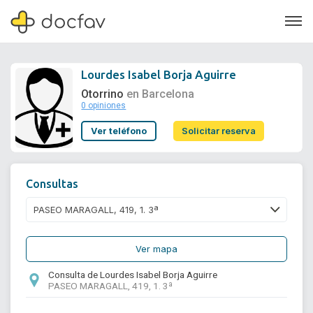
Lourdes Isabel Borja Aguirre
Otorrino
en Barcelona
0 opiniones
Soporte
Ver teléfono
Solicitar reserva
Quiénes somos
¿Eres un doctor?
Consultas
Ver mapa
Consulta de Lourdes Isabel Borja Aguirre
PASEO MARAGALL, 419, 1. 3ª