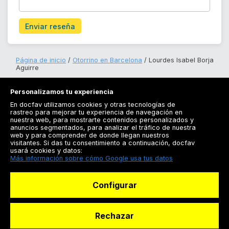
Enviar reseña
Página de inicio
Otorrino en Barcelona
Lourdes Isabel Borja
Aguirre
Personalizamos tu experiencia
En docfav utilizamos cookies y otras tecnologías de
rastreo para mejorar tu experiencia de navegación en
nuestra web, para mostrarte contenidos personalizados y
anuncios segmentados, para analizar el tráfico de nuestra
Registrarse
web y para comprender de donde llegan nuestros
visitantes. Si das tu consentimiento a continuación, docfav
Docfav
usará cookies y datos:
Más información sobre cómo Google usa tus datos
Recursos
Configurar
Para doctores
Especialistas
Rechazar