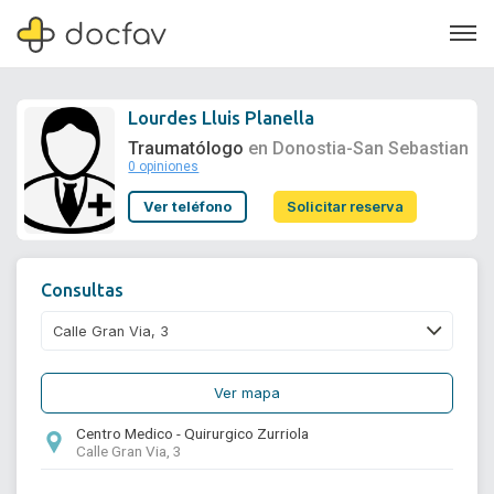
Lourdes Lluis Planella
Traumatólogo
en Donostia-San Sebastian
0 opiniones
Soporte
Ver teléfono
Solicitar reserva
Quiénes somos
¿Eres un doctor?
Consultas
Ver mapa
Centro Medico - Quirurgico Zurriola
Calle Gran Via, 3