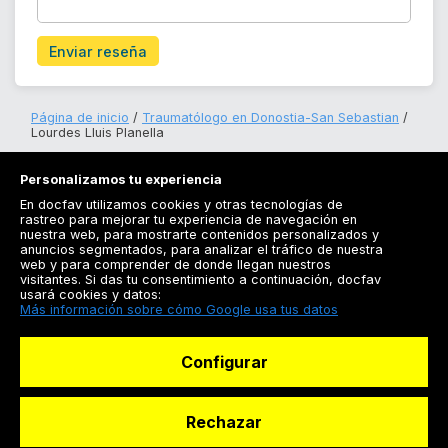
Enviar reseña
Página de inicio
Traumatólogo en Donostia-San Sebastian
Lourdes Lluis Planella
Personalizamos tu experiencia
En docfav utilizamos cookies y otras tecnologías de
rastreo para mejorar tu experiencia de navegación en
nuestra web, para mostrarte contenidos personalizados y
anuncios segmentados, para analizar el tráfico de nuestra
Registrarse
web y para comprender de donde llegan nuestros
visitantes. Si das tu consentimiento a continuación, docfav
Docfav
usará cookies y datos:
Más información sobre cómo Google usa tus datos
Recursos
Configurar
Para doctores
Especialistas
Rechazar